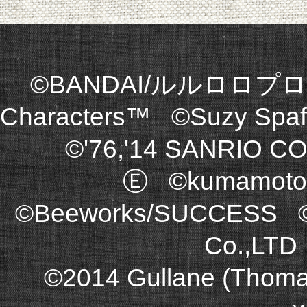
©BANDAI/ルルロロプロ
Characters™ ©Suzy Spa
©'76,'14 SANRIO CO
Ⓔ ©kumamoto
©Beeworks/SUCCESS ©2
Co.,LT
©2014 Gullane (Thomas)