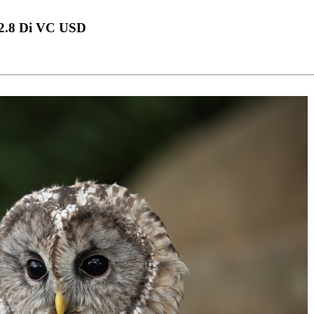
8 Di VC USD
」