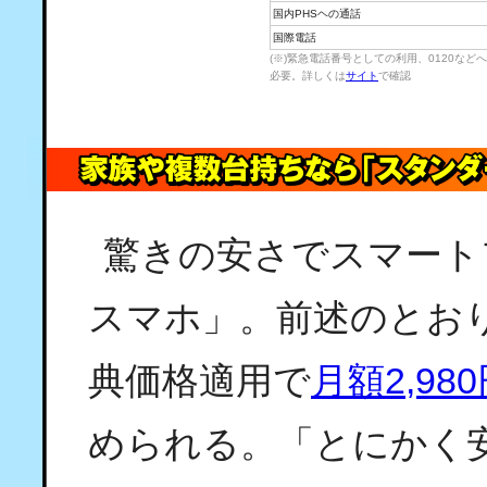
国内PHSヘの通話
国際電話
(※)緊急電話番号としての利用、0120な
必要。詳しくは
サイト
で確認
驚きの安さでスマート
スマホ」。前述のとお
典価格適用で
月額2,9
められる。「とにかく安