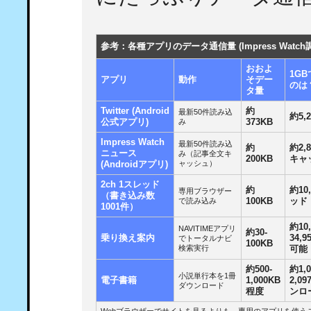
参考：各種アプリのデータ通信量 (Impress Watch
おおよ
1G
アプリ
動作
そデー
のは
タ量
Twitter (Android
約
最新50件読み込
約5,
公式アプリ)
み
373KB
Impress Watch
最新50件読み込
約
約2,
ニュース
み（記事全文キ
200KB
キャ
ャッシュ）
(Androidアプリ)
2ch 1スレッド
約
約10
専用ブラウザー
（書き込み数
で読み込み
100KB
ッド
1001件）
約10,
NAVITIMEアプリ
約30-
乗り換え案内
34,
でトータルナビ
100KB
検索実行
可能
約500-
約1,
小説単行本を1冊
電子書籍
1,000KB
2,0
ダウンロード
程度
ンロ